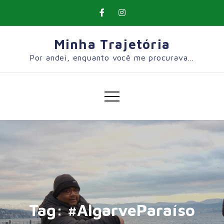
Skip
to
content
Minha Trajetória
Por andei, enquanto você me procurava…
Tag:
#AlgarveParaíso