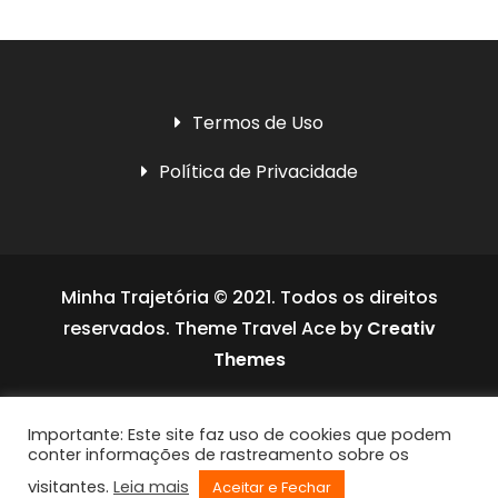
Termos de Uso
Política de Privacidade
Minha Trajetória © 2021. Todos os direitos
reservados. Theme Travel Ace by
Creativ
Themes
Social media & sharing icons powered by
Importante: Este site faz uso de cookies que podem
UltimatelySocial
conter informações de rastreamento sobre os
visitantes.
Leia mais
Aceitar e Fechar