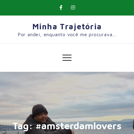
Skip
to
content
Minha Trajetória
Por andei, enquanto você me procurava…
Tag:
#amsterdamlovers