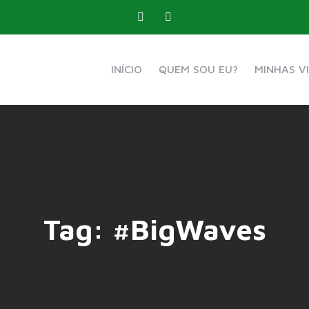
INÍCIO
QUEM SOU EU?
MINHAS V
Tag:
#BigWaves