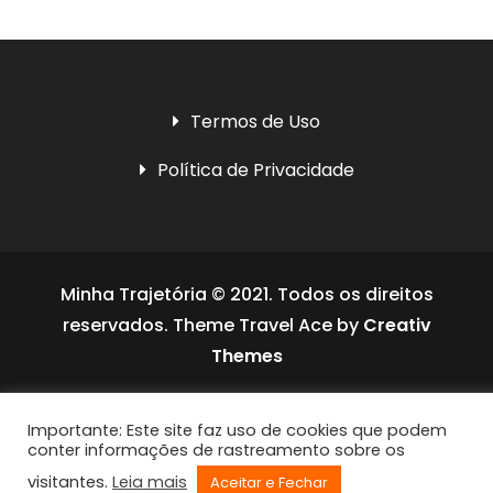
Termos de Uso
Política de Privacidade
Minha Trajetória © 2021. Todos os direitos
reservados. Theme Travel Ace by
Creativ
Themes
Social media & sharing icons powered by
Importante: Este site faz uso de cookies que podem
UltimatelySocial
conter informações de rastreamento sobre os
visitantes.
Leia mais
Aceitar e Fechar