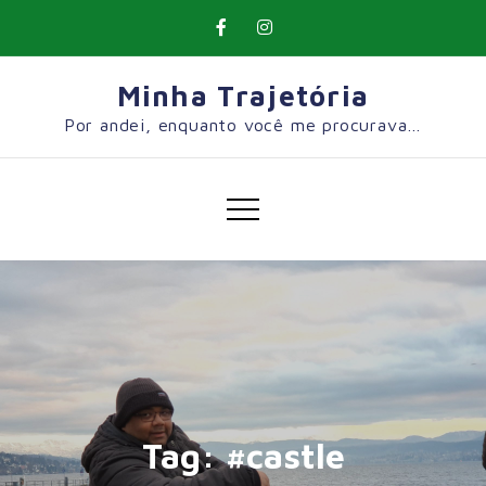
Skip
to
content
Minha Trajetória
Por andei, enquanto você me procurava…
Tag:
#castle