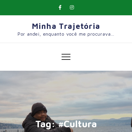
Skip
to
content
Minha Trajetória
Por andei, enquanto você me procurava…
Tag:
#Cultura