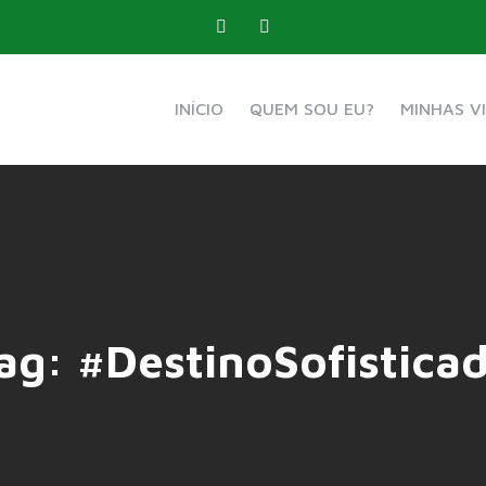
INÍCIO
QUEM SOU EU?
MINHAS V
ag:
#DestinoSofistica