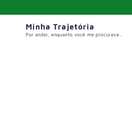
Skip
to
content
Minha Trajetória
Por andei, enquanto você me procurava…
Tag:
#DicasDeViagemÉvo