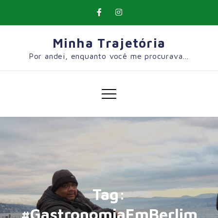
Skip
to
content
Minha Trajetória
Por andei, enquanto você me procurava…
Tag:
#GastronomiaEmBerlim