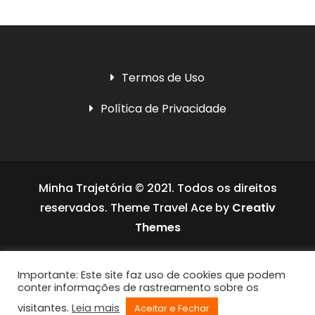
Termos de Uso
Política de Privacidade
Minha Trajetória © 2021. Todos os direitos
reservados. Theme Travel Ace by
Creativ
Themes
Social media & sharing icons powered by
Importante: Este site faz uso de cookies que podem
UltimatelySocial
conter informações de rastreamento sobre os
visitantes.
Leia mais
Aceitar e Fechar