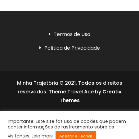
Termos de Uso
Política de Privacidade
Minha Trajetória © 2021. Todos os direitos
reservados. Theme Travel Ace by
Creativ
Themes
Social media & sharing icons powered by
Importante: Este site faz uso de cookies que podem
UltimatelySocial
conter informações de rastreamento sobre os
visitantes.
Leia mais
Aceitar e Fechar