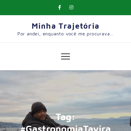
Skip
to
content
Minha Trajetória
Por andei, enquanto você me procurava…
Tag:
#GastronomiaTavira