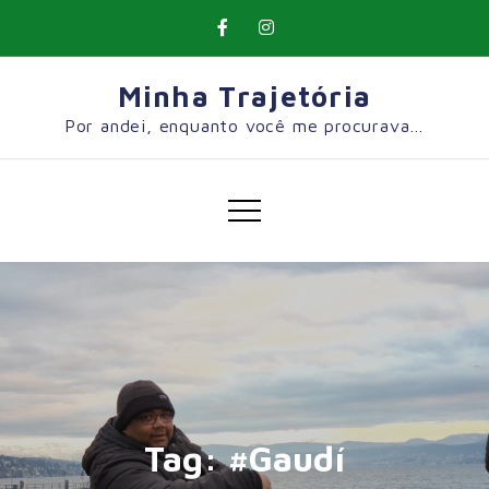
Skip
to
content
Minha Trajetória
Por andei, enquanto você me procurava…
Tag:
#Gaudí