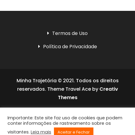
Termos de Uso
Política de Privacidade
Minha Trajetória © 2021. Todos os direitos
reservados. Theme Travel Ace by
Creativ
Themes
Social media & sharing icons powered by
Importante: Este site faz uso de cookies que podem
UltimatelySocial
conter informações de rastreamento sobre os
visitantes.
Leia mais
Aceitar e Fechar