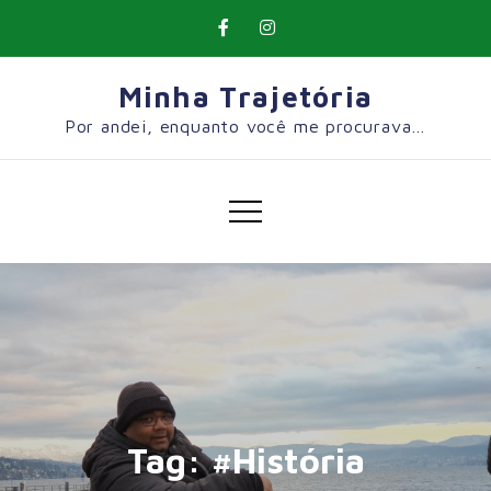
Skip
to
content
Minha Trajetória
Por andei, enquanto você me procurava…
Tag:
#História