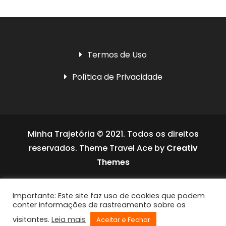
Termos de Uso
Política de Privacidade
Minha Trajetória © 2021. Todos os direitos
reservados. Theme Travel Ace by
Creativ
Themes
Social media & sharing icons powered by
Importante: Este site faz uso de cookies que podem
UltimatelySocial
conter informações de rastreamento sobre os
visitantes.
Leia mais
Aceitar e Fechar