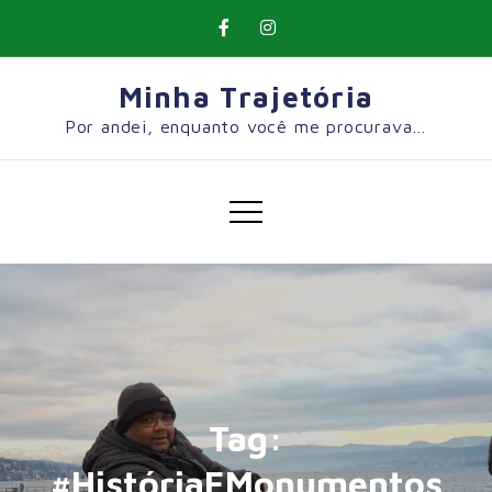
Skip
to
content
Minha Trajetória
Por andei, enquanto você me procurava…
Tag:
#HistóriaEMonumentos