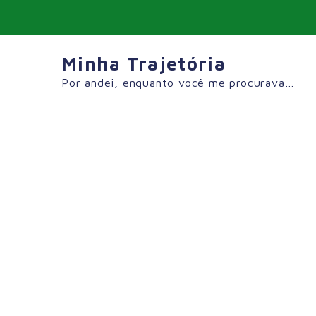
Skip
to
content
Minha Trajetória
Por andei, enquanto você me procurava…
Tag:
#Inspiração