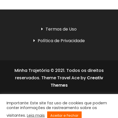
Termos de Uso
Política de Privacidade
Minha Trajetória © 2021. Todos os direitos
reservados. Theme Travel Ace by
Creativ
Themes
Social media & sharing icons powered by
Importante: Este site faz uso de cookies que podem
UltimatelySocial
conter informações de rastreamento sobre os
visitantes.
Leia mais
Aceitar e Fechar