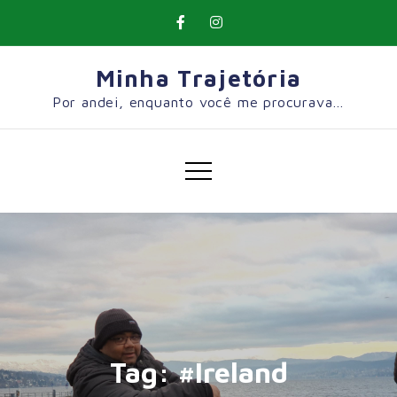
Skip
to
content
Minha Trajetória
Por andei, enquanto você me procurava…
Tag:
#Ireland