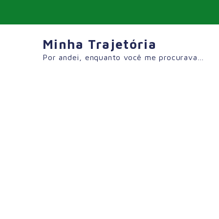
Skip
to
content
Minha Trajetória
Por andei, enquanto você me procurava…
Tag:
#MalagaSpain