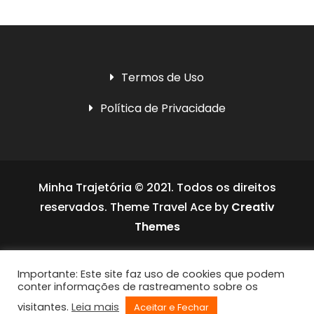
Termos de Uso
Política de Privacidade
Minha Trajetória © 2021. Todos os direitos
reservados. Theme Travel Ace by
Creativ
Themes
Social media & sharing icons powered by
Importante: Este site faz uso de cookies que podem
UltimatelySocial
conter informações de rastreamento sobre os
visitantes.
Leia mais
Aceitar e Fechar