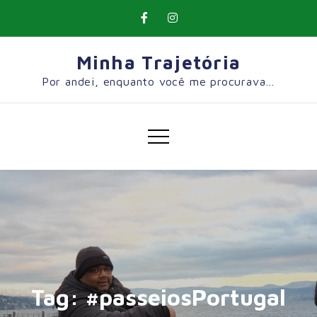
Skip
to
content
Minha Trajetória
Por andei, enquanto você me procurava…
Tag:
#passeiosPortugal