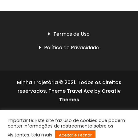
Termos de Uso
Política de Privacidade
Minha Trajetória © 2021. Todos os direitos
reservados. Theme Travel Ace by
Creativ
Themes
Social media & sharing icons powered by
Importante: Este site faz uso de cookies que podem
UltimatelySocial
conter informações de rastreamento sobre os
visitantes.
Leia mais
Aceitar e Fechar