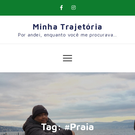
Skip
to
content
Minha Trajetória
Por andei, enquanto você me procurava…
Tag:
#Praia