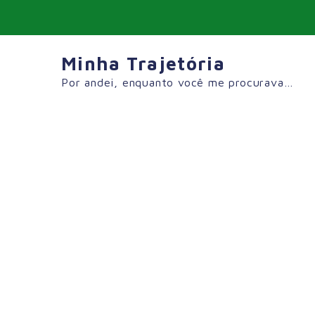
Skip
to
content
Minha Trajetória
Por andei, enquanto você me procurava…
Tag:
#Roteiro
Monsaraz