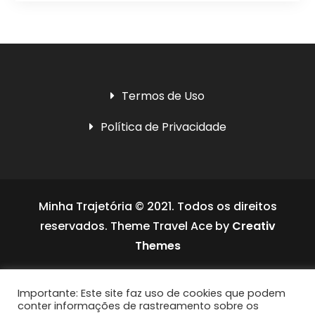
Termos de Uso
Política de Privacidade
Minha Trajetória © 2021. Todos os direitos
reservados. Theme Travel Ace by
Creativ
Themes
Social media & sharing icons powered by
Importante: Este site faz uso de cookies que podem
UltimatelySocial
conter informações de rastreamento sobre os