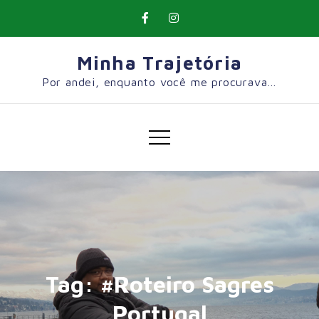
Skip
to
content
Minha Trajetória
Por andei, enquanto você me procurava…
Tag:
#Roteiro Sagres
Portugal