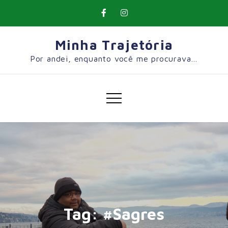
Skip
to
content
Minha Trajetória
Por andei, enquanto você me procurava…
Tag:
#Sagres