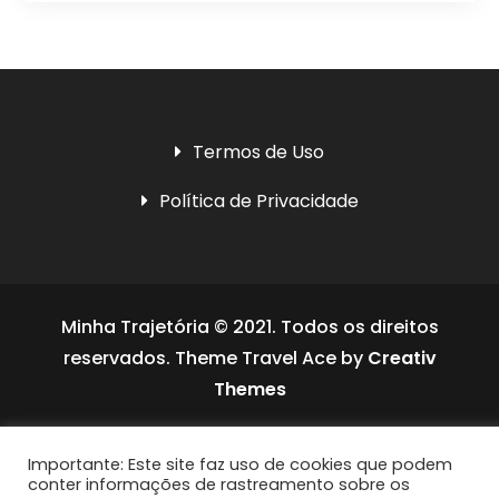
Termos de Uso
Política de Privacidade
Minha Trajetória © 2021. Todos os direitos
reservados. Theme Travel Ace by
Creativ
Themes
Social media & sharing icons powered by
Importante: Este site faz uso de cookies que podem
UltimatelySocial
conter informações de rastreamento sobre os