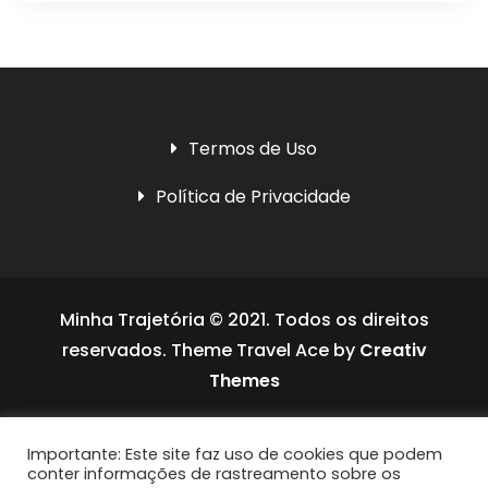
Termos de Uso
Política de Privacidade
Minha Trajetória © 2021. Todos os direitos
reservados. Theme Travel Ace by
Creativ
Themes
Social media & sharing icons powered by
Importante: Este site faz uso de cookies que podem
UltimatelySocial
conter informações de rastreamento sobre os