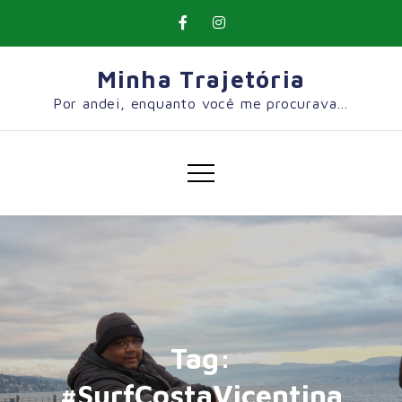
Skip
to
content
Minha Trajetória
Por andei, enquanto você me procurava…
Tag:
#SurfCostaVicentina