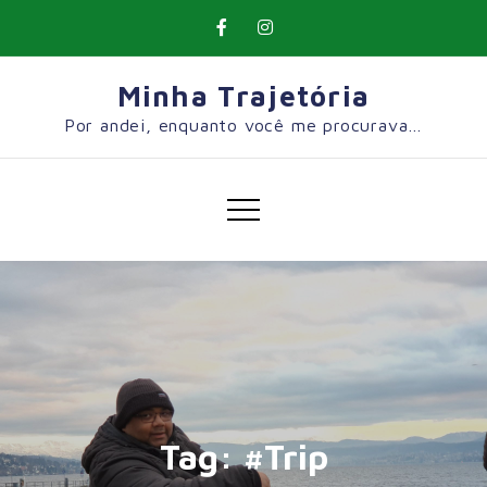
Skip
to
content
Minha Trajetória
Por andei, enquanto você me procurava…
Tag:
#Trip