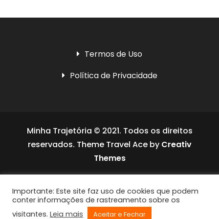
Termos de Uso
Política de Privacidade
Minha Trajetória © 2021. Todos os direitos
reservados. Theme Travel Ace by
Creativ
Themes
Social media & sharing icons powered by
Importante: Este site faz uso de cookies que podem
UltimatelySocial
conter informações de rastreamento sobre os
visitantes.
Leia mais
Aceitar e Fechar