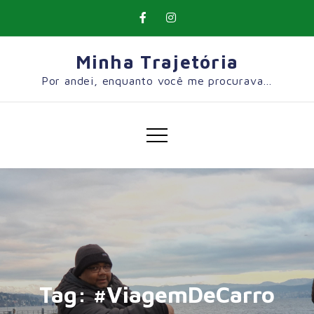
Skip
to
content
Minha Trajetória
Por andei, enquanto você me procurava…
Tag:
#ViagemDeCarro