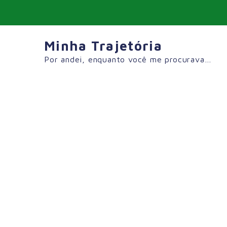
Skip
to
content
Minha Trajetória
Por andei, enquanto você me procurava…
Tag:
#ViagemEuropa