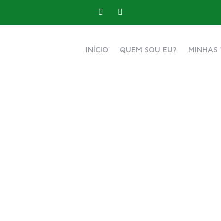
INÍCIO
QUEM SOU EU?
MINHAS 