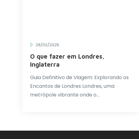
28/02/2025
O que fazer em Londres,
Inglaterra
Guia Definitivo de Viagem: Explorando os
Encantos de Londres Londres, uma
metrópole vibrante onde o…