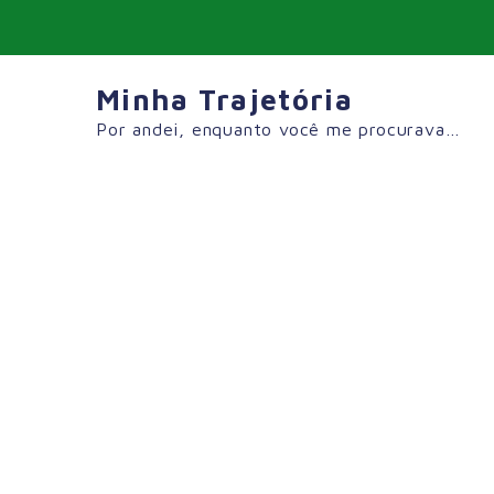
Skip
to
content
Minha Trajetória
Por andei, enquanto você me procurava…
Tag:
#VisitLondon