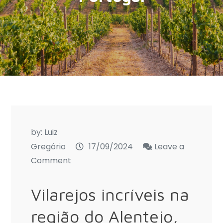
by:
Luiz
Gregório
17/09/2024
Leave a
on
Comment
O
que
Vilarejos incríveis na
fazer
região do Alentejo,
no