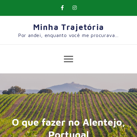
Skip
to
content
Minha Trajetória
Por andei, enquanto você me procurava…
O que fazer no Alentejo,
Portugal