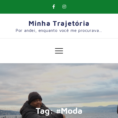
Skip
to
content
Minha Trajetória
Por andei, enquanto você me procurava…
Tag:
#Moda