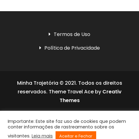
Termos de Uso
Política de Privacidade
Minha Trajetória © 2021. Todos os direitos
reservados. Theme Travel Ace by
Creativ
Themes
Social media & sharing icons powered by
Importante: Este site faz uso de cookies que podem
UltimatelySocial
conter informações de rastreamento sobre os
visitantes.
Leia mais
Aceitar e Fechar