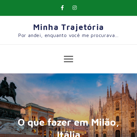
Skip
to
content
Minha Trajetória
Por andei, enquanto você me procurava…
O que fazer em Milão,
Itália