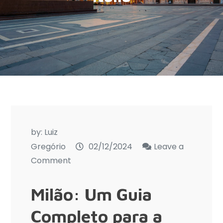
by:
Luiz
Gregório
02/12/2024
Leave a
on
Comment
O
que
Milão: Um Guia
fazer
Completo para a
em