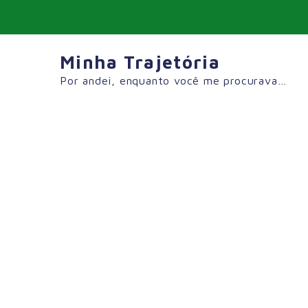
Skip
to
content
Minha Trajetória
Por andei, enquanto você me procurava…
Tag:
#Roteiro